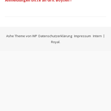
Anmeldungen bitte an Grit Boysen
!
Ashe Theme von
WP
Datenschutzerklärung
Impressum
Intern
Royal
.